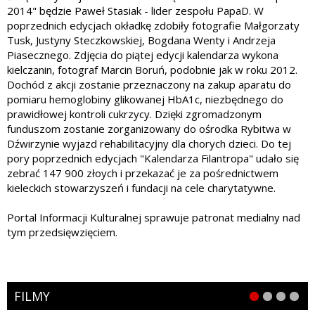
2014" będzie Paweł Stasiak - lider zespołu PapaD. W
poprzednich edycjach okładkę zdobiły fotografie Małgorzaty
Tusk, Justyny Steczkowskiej, Bogdana Wenty i Andrzeja
Piasecznego. Zdjęcia do piątej edycji kalendarza wykona
kielczanin, fotograf Marcin Boruń, podobnie jak w roku 2012.
Dochód z akcji zostanie przeznaczony na zakup aparatu do
pomiaru hemoglobiny glikowanej HbA1c, niezbędnego do
prawidłowej kontroli cukrzycy. Dzięki zgromadzonym
funduszom zostanie zorganizowany do ośrodka Rybitwa w
Dźwirzynie wyjazd rehabilitacyjny dla chorych dzieci. Do tej
pory poprzednich edycjach "Kalendarza Filantropa" udało się
zebrać 147 900 złoych i przekazać je za pośrednictwem
kieleckich stowarzyszeń i fundacji na cele charytatywne.
Portal Informacji Kulturalnej sprawuje patronat medialny nad
tym przedsięwzięciem.
FILMY