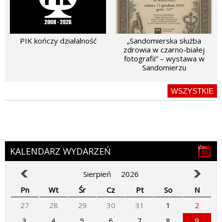
PIK kończy działalność
„Sandomierska służba
zdrowia w czarno-białej
fotografii” – wystawa w
Sandomierzu
WSZYSTKIE
KALENDARZ WYDARZEŃ
Sierpień
2026
Pn
Wt
Śr
Cz
Pt
So
N
27
28
29
30
31
1
2
3
4
5
6
7
8
9