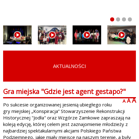
AKTUALNOŚCI
START
›
ARCHIWUM
Gra miejska "Gdzie jest agent gestapo?"
A
A
A
Po sukcesie organizowanej jesienią ubiegłego roku
gry miejskiej „Konspiracja” Stowarzyszenie Rekonstrukcji
Historycznej "Jodła" oraz Wzgórze Zamkowe zapraszają na
koleją edycję, której celem jest zaznajomienie młodzieży z
najbardziej spektakularnymi akcjami Polskiego Państwa
Podziemnego, jakie miały miejsce na naszym terenie, a były