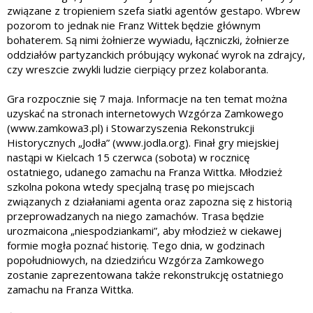
związane z tropieniem szefa siatki agentów gestapo. Wbrew
pozorom to jednak nie Franz Wittek będzie głównym
bohaterem. Są nimi żołnierze wywiadu, łączniczki, żołnierze
oddziałów partyzanckich próbujący wykonać wyrok na zdrajcy,
czy wreszcie zwykli ludzie cierpiący przez kolaboranta.
Gra rozpocznie się 7 maja. Informacje na ten temat można
uzyskać na stronach internetowych Wzgórza Zamkowego
(www.zamkowa3.pl) i Stowarzyszenia Rekonstrukcji
Historycznych „Jodła” (www.jodla.org). Finał gry miejskiej
nastąpi w Kielcach 15 czerwca (sobota) w rocznicę
ostatniego, udanego zamachu na Franza Wittka. Młodzież
szkolna pokona wtedy specjalną trasę po miejscach
związanych z działaniami agenta oraz zapozna się z historią
przeprowadzanych na niego zamachów. Trasa będzie
urozmaicona „niespodziankami”, aby młodzież w ciekawej
formie mogła poznać historię. Tego dnia, w godzinach
popołudniowych, na dziedzińcu Wzgórza Zamkowego
zostanie zaprezentowana także rekonstrukcję ostatniego
zamachu na Franza Wittka.