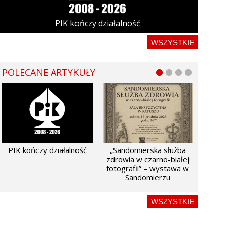
PIK kończy działalność
WSZYSTKIE
POLECANE ARTYKUŁY
PIK kończy działalność
„Sandomierska służba
zdrowia w czarno-białej
fotografii” – wystawa w
Sandomierzu
WSZYSTKIE