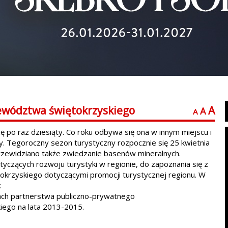
ewództwa świętokrzyskiego
A
A
A
 po raz dziesiąty. Co roku odbywa się ona w innym miejscu i
y. Tegoroczny sezon turystyczny rozpocznie się 25 kwietnia
rzewidziano także zwiedzanie basenów mineralnych.
tyczących rozwoju turystyki w regionie, do zapoznania się z
krzyskiego dotyczącymi promocji turystycznej regionu. W
:
ach partnerstwa publiczno-prywatnego
iego na lata 2013-2015.