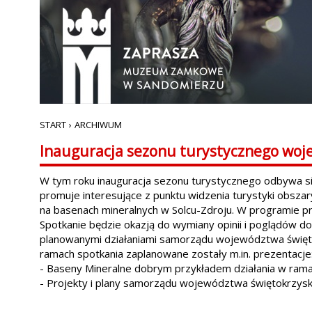
START
›
ARCHIWUM
Inauguracja sezonu turystycznego woj
W tym roku inauguracja sezonu turystycznego odbywa się
promuje interesujące z punktu widzenia turystyki obszar
na basenach mineralnych w Solcu-Zdroju. W programie p
Spotkanie będzie okazją do wymiany opinii i poglądów do
planowanymi działaniami samorządu województwa święto
ramach spotkania zaplanowane zostały m.in. prezentacje
- Baseny Mineralne dobrym przykładem działania w ram
- Projekty i plany samorządu województwa świętokrzysk