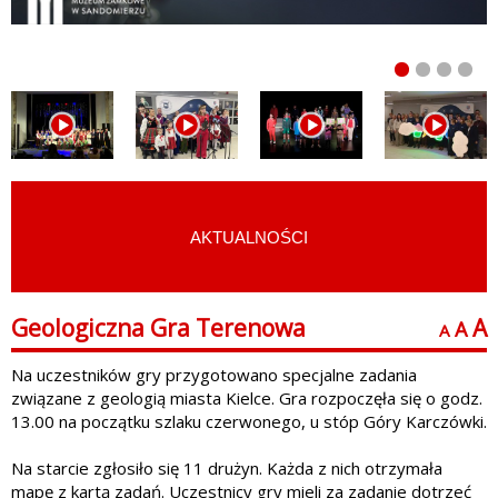
AKTUALNOŚCI
START
›
ARCHIWUM
Geologiczna Gra Terenowa
A
A
A
Na uczestników gry przygotowano specjalne zadania
związane z geologią miasta Kielce. Gra rozpoczęła się o godz.
13.00 na początku szlaku czerwonego, u stóp Góry Karczówki.
Na starcie zgłosiło się 11 drużyn. Każda z nich otrzymała
mapę z kartą zadań. Uczestnicy gry mieli za zadanie dotrzeć