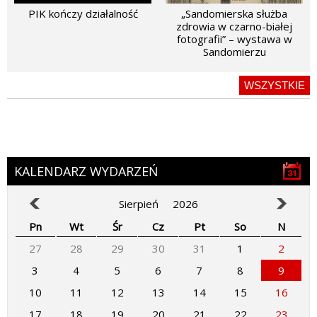
PIK kończy działalność
„Sandomierska służba
zdrowia w czarno-białej
fotografii” – wystawa w
Sandomierzu
WSZYSTKIE
KALENDARZ WYDARZEŃ
Sierpień
2026
Pn
Wt
Śr
Cz
Pt
So
N
27
28
29
30
31
1
2
3
4
5
6
7
8
9
10
11
12
13
14
15
16
17
18
19
20
21
22
23