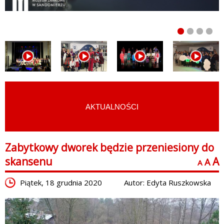
AKTUALNOŚCI
START
›
AKTUALNOŚCI
Zabytkowy dworek będzie przeniesiony do
skansenu
A
A
A
Piątek, 18 grudnia 2020
Autor: Edyta Ruszkowska