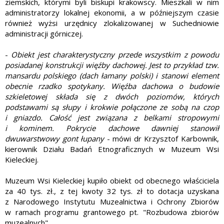
ziemskich, którymi byli biskupi krakowscy. Mieszkali w nim
administratorzy lokalnej ekonomii, a w późniejszym czasie
również wyżsi urzędnicy zlokalizowanej w Suchedniowie
administracji górniczej.
-
Obiekt jest charakterystyczny przede wszystkim z powodu
posiadanej konstrukcji więźby dachowej. Jest to przykład tzw.
mansardu polskiego (dach łamany polski) i stanowi element
obecnie rzadko spotykany. Więźba dachowa o budowie
szkieletowej składa się z dwóch poziomów, których
podstawami są słupy i krokwie połączone ze sobą na czop
i gniazdo. Całość jest związana z belkami stropowymi
i kominem. Pokrycie dachowe dawniej stanowił
dwuwarstwowy gont łupany
- mówi dr Krzysztof Karbownik,
kierownik Działu Badań Etnograficznych w Muzeum Wsi
Kieleckiej.
Muzeum Wsi Kieleckiej kupiło obiekt od obecnego właściciela
za 40 tys. zł., z tej kwoty 32 tys. zł to dotacja uzyskana
z Narodowego Instytutu Muzealnictwa i Ochrony Zbiorów
w ramach programu grantowego pt. "Rozbudowa zbiorów
muzealnych".