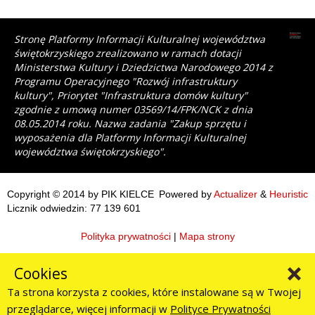
Stronę Platformy Informacji Kulturalnej województwa
świętokrzyskiego zrealizowano w ramach dotacji
Ministerstwa Kultury i Dziedzictwa Narodowego 2014 z
Programu Operacyjnego "Rozwój infrastruktury
kultury", Priorytet "Infrastruktura domów kultury"
zgodnie z umową numer 03569/14/FPK/NCK z dnia
08.05.2014 roku. Nazwa zadania "Zakup sprzętu i
wyposażenia dla Platformy Informacji Kulturalnej
województwa świętokrzyskiego".
Copyright © 2014 by PIK KIELCE
Powered by
Actualizer
&
Heuristic
Licznik odwiedzin: 77 139 601
Polityka prywatności
|
Mapa strony
Cookies
Ta strona korzysta z cookies, które instalowane są w Twojej
przeglądarce, więcej informacji w
Polityce Prywatności