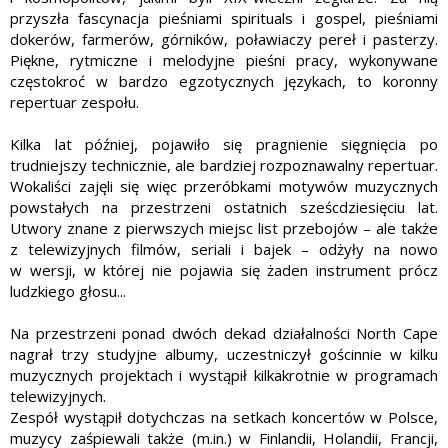
przyszła fascynacja pieśniami spirituals i gospel, pieśniami
dokerów, farmerów, górników, poławiaczy pereł i pasterzy.
Piękne, rytmiczne i melodyjne pieśni pracy, wykonywane
częstokroć w bardzo egzotycznych językach, to koronny
repertuar zespołu.
Kilka lat później, pojawiło się pragnienie sięgnięcia po
trudniejszy technicznie, ale bardziej rozpoznawalny repertuar.
Wokaliści zajęli się więc przeróbkami motywów muzycznych
powstałych na przestrzeni ostatnich sześcdziesięciu lat.
Utwory znane z pierwszych miejsc list przebojów – ale także
z telewizyjnych filmów, seriali i bajek – odżyły na nowo
w wersji, w której nie pojawia się żaden instrument prócz
ludzkiego głosu...
Na przestrzeni ponad dwóch dekad działalności North Cape
nagrał trzy studyjne albumy, uczestniczył gościnnie w kilku
muzycznych projektach i wystąpił kilkakrotnie w programach
telewizyjnych.
Zespół wystąpił dotychczas na setkach koncertów w Polsce,
muzycy zaśpiewali także (m.in.) w Finlandii, Holandii, Francji,