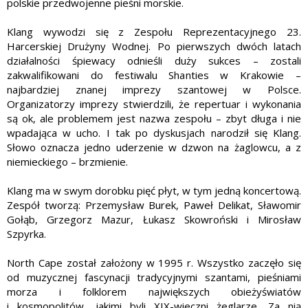
polskie przedwojenne pieśni morskie.
Klang wywodzi się z Zespołu Reprezentacyjnego 23.
Harcerskiej Drużyny Wodnej. Po pierwszych dwóch latach
działalności śpiewacy odnieśli duży sukces – zostali
zakwalifikowani do festiwalu Shanties w Krakowie –
najbardziej znanej imprezy szantowej w Polsce.
Organizatorzy imprezy stwierdzili, że repertuar i wykonania
są ok, ale problemem jest nazwa zespołu – zbyt długa i nie
wpadająca w ucho. I tak po dyskusjach narodził się Klang.
Słowo oznacza jedno uderzenie w dzwon na żaglowcu, a z
niemieckiego – brzmienie.
Klang ma w swym dorobku pięć płyt, w tym jedną koncertową.
Zespół tworzą: Przemysław Burek, Paweł Delikat, Sławomir
Gołąb, Grzegorz Mazur, Łukasz Skowroński i Mirosław
Szpyrka.
North Cape został założony w 1995 r. Wszystko zaczęło się
od muzycznej fascynacji tradycyjnymi szantami, pieśniami
morza i folklorem największych obieżyświatów
i kosmopolitów, jakimi byli XIX-wieczni żeglarze. Za nią