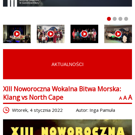
AKTUALNOŚCI
START
›
AKTUALNOŚCI
XIII Noworoczna Wokalna Bitwa Morska:
Klang vs North Cape
A
A
A
Wtorek, 4 stycznia 2022
Autor: Inga Pamuła