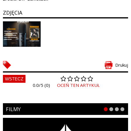
ZDJĘCIA
Drukuj
WSTECZ
0.0/5 (0)
OCEŃ TEN ARTYKUŁ
FILMY