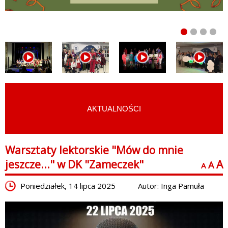
AKTUALNOŚCI
START
›
AKTUALNOŚCI
Warsztaty lektorskie "Mów do mnie
jeszcze..." w DK "Zameczek"
A
A
A
Poniedziałek, 14 lipca 2025
Autor: Inga Pamuła