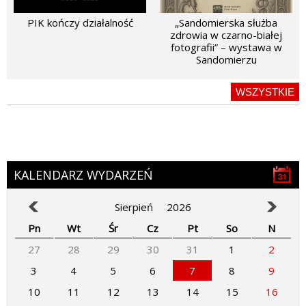
PIK kończy działalność
„Sandomierska służba
zdrowia w czarno-białej
fotografii” – wystawa w
Sandomierzu
WSZYSTKIE
KALENDARZ WYDARZEŃ
Sierpień
2026
Pn
Wt
Śr
Cz
Pt
So
N
27
28
29
30
31
1
2
3
4
5
6
7
8
9
10
11
12
13
14
15
16