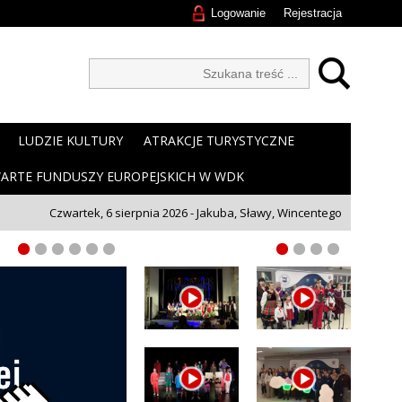
Logowanie
Rejestracja
LUDZIE KULTURY
ATRAKCJE TURYSTYCZNE
ARTE FUNDUSZY EUROPEJSKICH W WDK
Czwartek, 6 sierpnia 2026 - Jakuba, Sławy, Wincentego