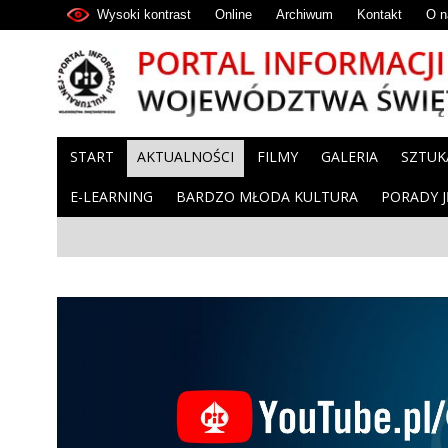
Wysoki kontrast
Online
Archiwum
Kontakt
O n
START
AKTUALNOŚCI
FILMY
GALERIA
SZTUK
E-LEARNING
BARDZO MŁODA KULTURA
PORADY 