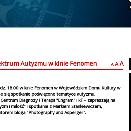
pektrum Autyzmu w kinie Fenomen
A
A
A
odz. 18.00 w kinie Fenomen w Wojewódzkim Domu Kultury w
ie się spotkanie poświęcone tematyce autyzmu.
Centrum Diagnozy i Terapii "Engram" i kF – zapraszają na
yzm i miłość" i spotkanie z Markiem Stankiewiczem,
utorem bloga "Photography and Asperger".