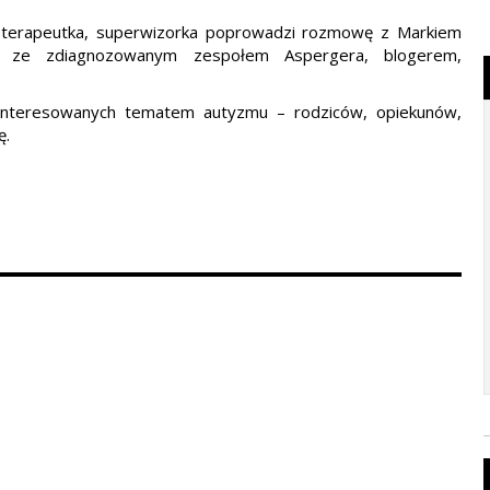
hoterapeutka, superwizorka poprowadzi rozmowę z Markiem
lem ze zdiagnozowanym zespołem Aspergera, blogerem,
zainteresowanych tematem autyzmu – rodziców, opiekunów,
ę.