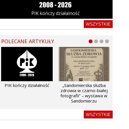
PIK kończy działalność
WSZYSTKIE
POLECANE ARTYKUŁY
PIK kończy działalność
„Sandomierska służba
zdrowia w czarno-białej
fotografii” – wystawa w
Sandomierzu
WSZYSTKIE