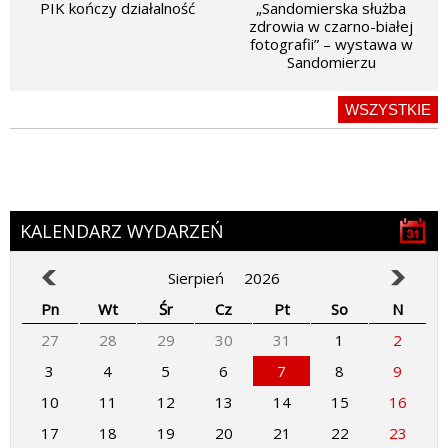
PIK kończy działalność
„Sandomierska służba
zdrowia w czarno-białej
fotografii” – wystawa w
Sandomierzu
WSZYSTKIE
KALENDARZ WYDARZEŃ
Sierpień
2026
Pn
Wt
Śr
Cz
Pt
So
N
27
28
29
30
31
1
2
3
4
5
6
7
8
9
10
11
12
13
14
15
16
17
18
19
20
21
22
23