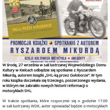
W środę, 27 września w sali lustrzanej Wojewódzkiego Domu
Kultury w Kielcach odbędzie się spotkanie z Ryszardem
Mikurdą, autorem książki „SHL-ką przez Gołoborze”. W tym
roku książka doczekała się trzeciego, poszerzonego wydania,
w którym nie zabrakło nowych historii i informacji o
motocyklach SHL.
W trakcie spotkania, które rozpocznie się o godzinie 17.00
w sali lustrzanej WDK, autor opowiadać będzie o motocyklach