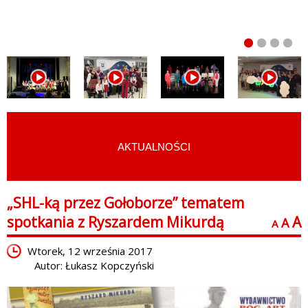
AKTUALNOŚCI
START
›
AKTUALNOŚCI
„SHL-ką przez Gołoborze” tematem
spotkania z Ryszardem Mikurdą
A
A
A
Wtorek, 12 września 2017
Autor: Łukasz Kopczyński