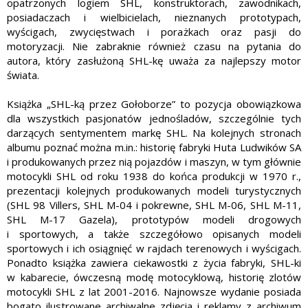
opatrzonych logiem SHL, konstruktorach, zawodnikach,
posiadaczach i wielbicielach, nieznanych prototypach,
wyścigach, zwycięstwach i porażkach oraz pasji do
motoryzacji. Nie zabraknie również czasu na pytania do
autora, który zasłużoną SHL-kę uważa za najlepszy motor
świata.
Książka „SHL-ką przez Gołoborze” to pozycja obowiązkowa
dla wszystkich pasjonatów jednośladów, szczególnie tych
darzących sentymentem markę SHL. Na kolejnych stronach
albumu poznać można m.in.: historię fabryki Huta Ludwików SA
i produkowanych przez nią pojazdów i maszyn, w tym głównie
motocykli SHL od roku 1938 do końca produkcji w 1970 r.,
prezentacji kolejnych produkowanych modeli turystycznych
(SHL 98 Villers, SHL M-04 i pokrewne, SHL M-06, SHL M-11,
SHL M-17 Gazela), prototypów modeli drogowych
i sportowych, a także szczegółowo opisanych modeli
sportowych i ich osiągnięć w rajdach terenowych i wyścigach.
Ponadto książka zawiera ciekawostki z życia fabryki, SHL-ki
w kabarecie, ówczesną modę motocyklową, historię zlotów
motocykli SHL z lat 2001-2016. Najnowsze wydanie posiada
bogato ilustrowane archiwalne zdjęcia i reklamy z archiwum