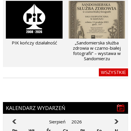
PIK kończy działalność
„Sandomierska służba
zdrowia w czarno-białej
fotografii” – wystawa w
Sandomierzu
WSZYSTKIE
KALENDARZ WYDARZEŃ
Sierpień
2026
Pn
Wt
Śr
Cz
Pt
So
N