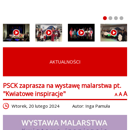
AKTUALNOŚCI
START
›
AKTUALNOŚCI
PSCK zaprasza na wystawę malarstwa pt.
"Kwiatowe inspiracje"
A
A
A
Wtorek, 20 lutego 2024
Autor: Inga Pamuła