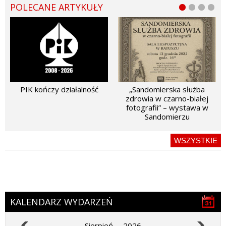
POLECANE ARTYKUŁY
PIK kończy działalność
„Sandomierska służba
zdrowia w czarno-białej
fotografii” – wystawa w
Sandomierzu
WSZYSTKIE
KALENDARZ WYDARZEŃ
Sierpień
2026