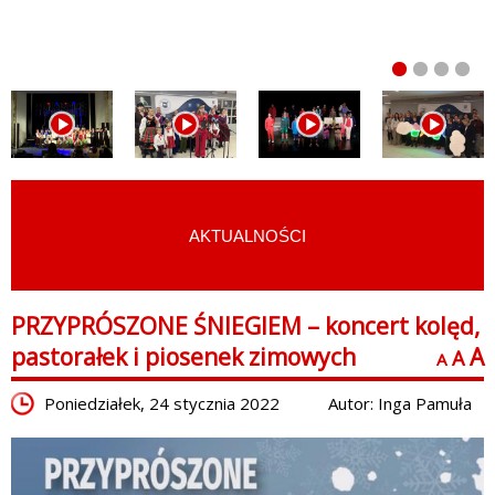
AKTUALNOŚCI
START
›
AKTUALNOŚCI
PRZYPRÓSZONE ŚNIEGIEM – koncert kolęd,
pastorałek i piosenek zimowych
A
A
A
Poniedziałek, 24 stycznia 2022
Autor: Inga Pamuła