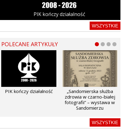
PIK kończy działalność
WSZYSTKIE
POLECANE ARTYKUŁY
PIK kończy działalność
„Sandomierska służba
zdrowia w czarno-białej
fotografii” – wystawa w
Sandomierzu
WSZYSTKIE