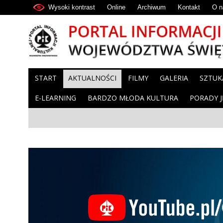
Wysoki kontrast
Online
Archiwum
Kontakt
O n
START
AKTUALNOŚCI
FILMY
GALERIA
SZTUK
E-LEARNING
BARDZO MŁODA KULTURA
PORADY 