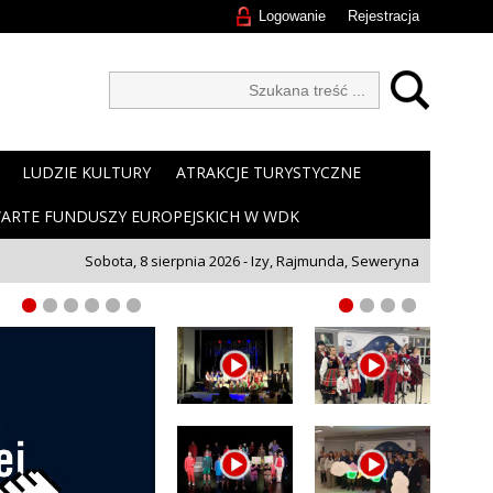
Logowanie
Rejestracja
LUDZIE KULTURY
ATRAKCJE TURYSTYCZNE
ARTE FUNDUSZY EUROPEJSKICH W WDK
Sobota, 8 sierpnia 2026 - Izy, Rajmunda, Seweryna