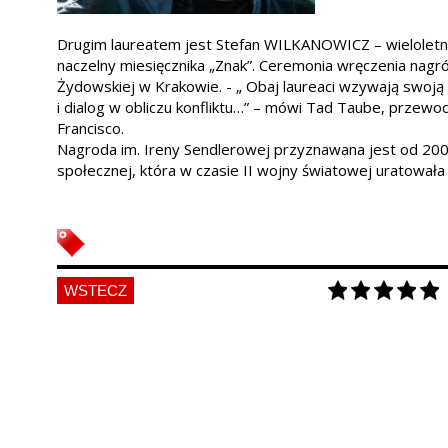
Drugim laureatem jest Stefan WILKANOWICZ – wieloletn
naczelny miesięcznika „Znak”. Ceremonia wręczenia nagr
Żydowskiej w Krakowie. - „ Obaj laureaci wzywają swoją d
i dialog w obliczu konfliktu…” – mówi Tad Taube, przewo
Francisco.
Nagroda im. Ireny Sendlerowej przyznawana jest od 2008 
społecznej, która w czasie II wojny światowej uratowała
WSTECZ