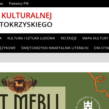
as
Partnerzy PIK
A
KULTURA I SZTUKA LUDOWA
RECENZJE
MAPA KULTURY
JĘZYKOWE
ŚWIĘTOKRZYSKI KWARTALNIK LITERACKI
DNI OTW