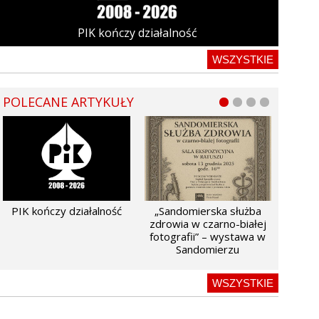
PIK kończy działalność
WSZYSTKIE
POLECANE ARTYKUŁY
PIK kończy działalność
„Sandomierska służba
zdrowia w czarno-białej
fotografii” – wystawa w
Sandomierzu
WSZYSTKIE