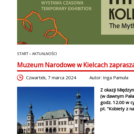
START
›
AKTUALNOŚCI
Muzeum Narodowe w Kielcach zaprasza na
Czwartek, 7 marca 2024
Autor: Inga Pamuła
Z okazji Międz
(w dawnym Pałac
godz. 12.00 w c
pt. "Kobiety z na