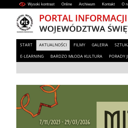
Wysoki kontrast
Online
Archiwum
Kontakt
O n
START
AKTUALNOŚCI
FILMY
GALERIA
SZTUK
E-LEARNING
BARDZO MŁODA KULTURA
PORADY 