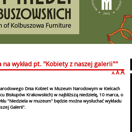
 wykład pt. "Kobiety z naszej galerii""
A
A
A
ynarodowego Dnia Kobiet w Muzeum Narodowym w Kielcach
u Biskupów Krakowskich) w najbliższą niedzielę, 10 marca, o
yklu "Niedziela w muzeum" będzie można wysłuchać wykładu
szej Galerii".