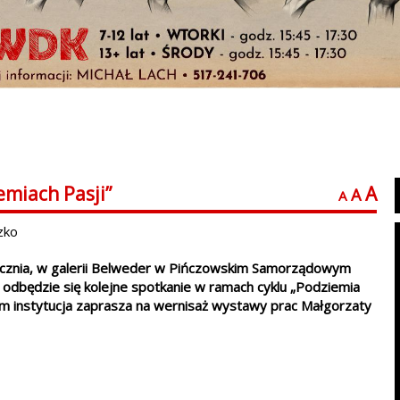
emiach Pasji”
A
A
A
zko
ycznia, w galerii Belweder w Pińczowskim Samorządowym
 odbędzie się kolejne spotkanie w ramach cyklu „Podziemia
em instytucja zaprasza na wernisaż wystawy prac Małgorzaty