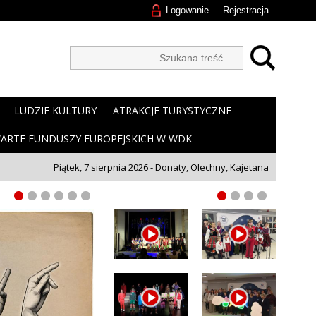
Logowanie
Rejestracja
LUDZIE KULTURY
ATRAKCJE TURYSTYCZNE
ARTE FUNDUSZY EUROPEJSKICH W WDK
Piątek, 7 sierpnia 2026 - Donaty, Olechny, Kajetana