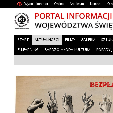
Wysoki kontrast
Online
Archiwum
Kontakt
O n
START
AKTUALNOŚCI
FILMY
GALERIA
SZTUK
E-LEARNING
BARDZO MŁODA KULTURA
PORADY 