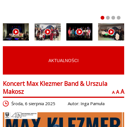
AKTUALNOŚCI
START
›
AKTUALNOŚCI
Koncert Max Klezmer Band & Urszula
Makosz
A
A
A
Środa, 6 sierpnia 2025
Autor: Inga Pamuła