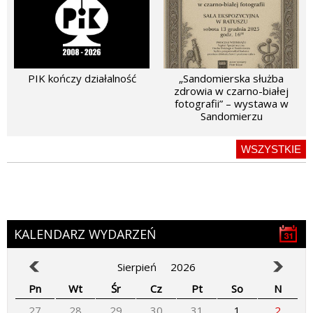
PIK kończy działalność
„Sandomierska służba
zdrowia w czarno-białej
fotografii” – wystawa w
Sandomierzu
WSZYSTKIE
KALENDARZ WYDARZEŃ
Sierpień
2026
Pn
Wt
Śr
Cz
Pt
So
N
27
28
29
30
31
1
2