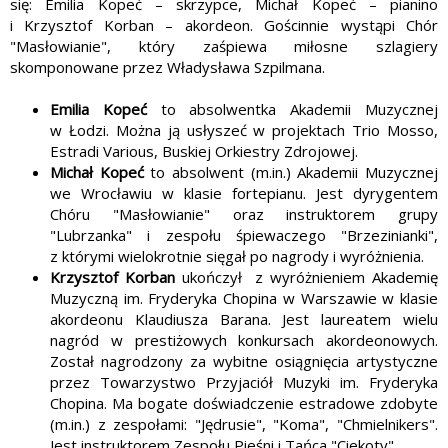
się: Emilia Kopeć – skrzypce, Michał Kopeć – pianino
i Krzysztof Korban – akordeon. Gościnnie wystąpi Chór
"Masłowianie", który zaśpiewa miłosne szlagiery
skomponowane przez Władysława Szpilmana.
Emilia Kopeć
to absolwentka Akademii Muzycznej
w Łodzi. Można ją usłyszeć w projektach Trio Mosso,
Estradi Various, Buskiej Orkiestry Zdrojowej.
Michał Kopeć
to absolwent (m.in.) Akademii Muzycznej
we Wrocławiu w klasie fortepianu. Jest dyrygentem
Chóru "Masłowianie" oraz instruktorem grupy
"Lubrzanka" i zespołu śpiewaczego "Brzezinianki",
z którymi wielokrotnie sięgał po nagrody i wyróżnienia.
Krzysztof Korban
ukończył z wyróżnieniem Akademię
Muzyczną im. Fryderyka Chopina w Warszawie w klasie
akordeonu Klaudiusza Barana. Jest laureatem wielu
nagród w prestiżowych konkursach akordeonowych.
Został nagrodzony za wybitne osiągnięcia artystyczne
przez Towarzystwo Przyjaciół Muzyki im. Fryderyka
Chopina. Ma bogate doświadczenie estradowe zdobyte
(m.in.) z zespołami: "Jędrusie", "Koma", "Chmielnikers".
Jest instruktorem Zespołu Pieśni i Tańca "Ciekoty".