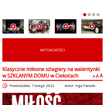
AKTUALNOŚCI
START
›
AKTUALNOŚCI
Klasyczne miłosne szlagiery na walentynki
w SZKLANYM DOMU w Ciekotach
A
A
A
Poniedziałek, 7 lutego 2022
Autor: Inga Pamuła