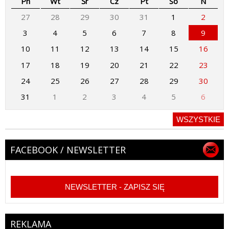
Pn
Wt
Śr
Cz
Pt
So
N
27
28
29
30
31
1
2
3
4
5
6
7
8
9
10
11
12
13
14
15
16
17
18
19
20
21
22
23
24
25
26
27
28
29
30
31
1
2
3
4
5
6
WSZYSTKIE
FACEBOOK / NEWSLETTER
NEWSLETTER - ZAPISZ SIĘ
REKLAMA