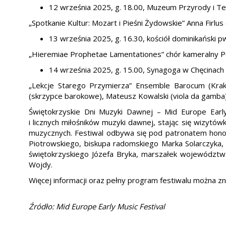
12 września 2025, g. 18.00, Muzeum Przyrody i Te
„Spotkanie Kultur: Mozart i Pieśni Żydowskie” Anna Firlu
13 września 2025, g. 16.30, kościół dominikański 
„Hieremiae Prophetae Lamentationes” chór kameralny P
14 września 2025, g. 15.00, Synagoga w Chęcinach
„Lekcje Starego Przymierza” Ensemble Barocum (Kra
(skrzypce barokowe), Mateusz Kowalski (viola da gamba)
Świętokrzyskie Dni Muzyki Dawnej – Mid Europe Earl
i licznych miłośników muzyki dawnej, stając się wizytó
muzycznych. Festiwal odbywa się pod patronatem honor
Piotrowskiego, biskupa radomskiego Marka Solarczyka,
świętokrzyskiego Józefa Bryka, marszałek województwa
Wojdy.
Więcej informacji oraz pełny program festiwalu można z
Źródło: Mid Europe Early Music Festival