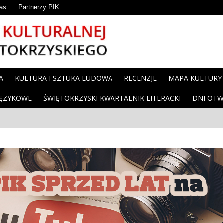
as
Partnerzy PIK
A
KULTURA I SZTUKA LUDOWA
RECENZJE
MAPA KULTURY
JĘZYKOWE
ŚWIĘTOKRZYSKI KWARTALNIK LITERACKI
DNI OTW