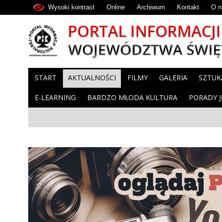
Wysoki kontrast
Online
Archiwum
Kontakt
O n
START
AKTUALNOŚCI
FILMY
GALERIA
SZTUK
E-LEARNING
BARDZO MŁODA KULTURA
PORADY 