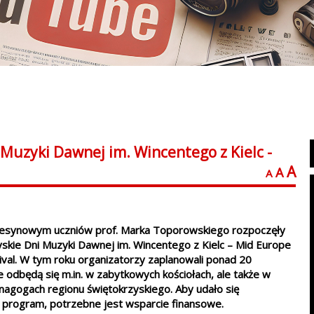
Muzyki Dawnej im. Wincentego z Kielc -
A
A
A
esynowym uczniów prof. Marka Toporowskiego rozpoczęły
yskie Dni Muzyki Dawnej im. Wincentego z Kielc – Mid Europe
ival. W tym roku organizatorzy zaplanowali ponad 20
 odbędą się m.in. w zabytkowych kościołach, ale także w
agogach regionu świętokrzyskiego. Aby udało się
y program, potrzebne jest wsparcie finansowe.