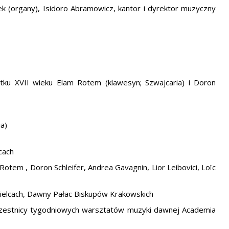
ek (organy), Isidoro Abramowicz, kantor i dyrektor muzyczny
tku XVII wieku Elam Rotem (klawesyn; Szwajcaria) i Doron
ia)
cach
 Rotem , Doron Schleifer, Andrea Gavagnin, Lior Leibovici, Loïc
ielcach, Dawny Pałac Biskupów Krakowskich
Uczestnicy tygodniowych warsztatów muzyki dawnej Academia