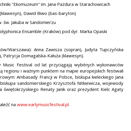
chniki "Ekomuzeum" im. Jana Pazdura w Starachowicach
s (klawesyn), Dawid Biwo (bas-baryton)
pw. św. Jakuba w Sandomierzu
olyphonica Ensamble (Kraków) pod dyr. Marka Opaski
ków/Warszawa): Anna Zawisza (sopran), Judyta Tupczyńska
, Patrycja Domagalska-Kałuża (klawesyn).
y Music Festival od lat przyciągają wybitnych wykonawców
wką regionu i ważnym punktem na mapie europejskich festiwali
owym: Ambasady Francji w Polsce, biskupa kieleckiego Jana
 biskupa sandomierskiego Krzysztofa Nitkiewicza, wojewody
 świętokrzyskiego Renaty Janik oraz prezydent Kielc Agaty
naleźć na
www.earlymusicfestival.pl
.