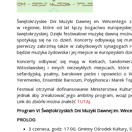
Świętokrzyskie Dni Muzyki Dawnej im. Wincentego z
w regionie, które od lat łączy bogactwo europejskie
świętokrzyskiej. Dzięki festiwalowi muzykę dawną można
spotykają się na co dzień. Koncerty odbywają się m.i
pierwszy zabrzmią także w zabytkowych synagogach r
będzie muzyka żydowska i jej miejsce w europejskim dzi
Koncerty odbywać się mają w Kielcach, Sandomierz
Witosławskiej i innych niezwykłych miejscach, któr
sefardyjską, psalmy, barokowe pieśni i opowieści o Wy
Yeremenko, Ensemble Barocum, Polyphonica i Marek To
Festiwal otrzymał dofinansowanie Ministerstwa Kult
jednak aby zrealizować jego ambitny program, wciąż po
Link do zbiórki można znaleźć
TUTAJ
.
Program VI Świętokrzyskich Dni Muzyki Dawnej im. Wince
PROLOG
3 czerwca, godz. 17.00, Gminny Ośrodek Kultury, S