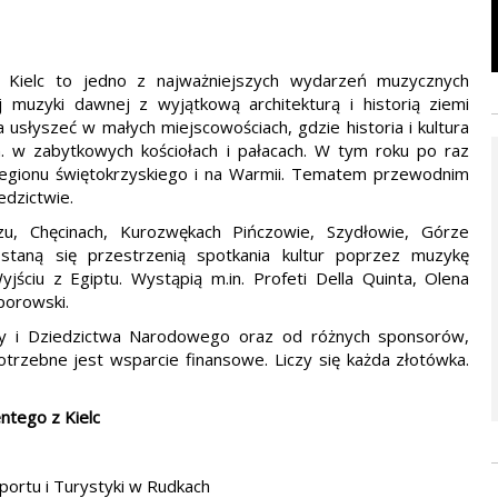
 Kielc to jedno z najważniejszych wydarzeń muzycznych
j muzyki dawnej z wyjątkową architekturą i historią ziemi
 usłyszeć w małych miejscowościach, gdzie historia i kultura
n. w zabytkowych kościołach i pałacach. W tym roku po raz
egionu świętokrzyskiego i na Warmii. Tematem przewodnim
edzictwie.
u, Chęcinach, Kurozwękach Pińczowie, Szydłowie, Górze
e staną się przestrzenią spotkania kultur poprzez muzykę
jściu z Egiptu. Wystąpią m.in. Profeti Della Quinta, Olena
porowski.
ury i Dziedzictwa Narodowego oraz od różnych sponsorów,
trzebne jest wsparcie finansowe. Liczy się każda złotówka.
ntego z Kielc
portu i Turystyki w Rudkach