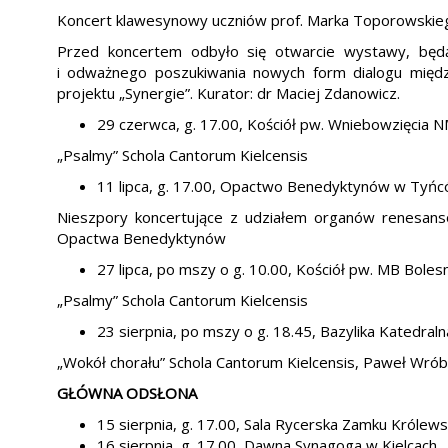
Koncert klawesynowy uczniów prof. Marka Toporowskie
Przed koncertem odbyło się otwarcie wystawy, będą
i odważnego poszukiwania nowych form dialogu mię
projektu „Synergie”. Kurator: dr Maciej Zdanowicz.
29 czerwca, g. 17.00, Kościół pw. Wniebowzięcia 
„Psalmy” Schola Cantorum Kielcensis
11 lipca, g. 17.00, Opactwo Benedyktynów w Tyńców
Nieszpory koncertujące z udziałem organów renesansow
Opactwa Benedyktynów
27 lipca, po mszy o g. 10.00, Kościół pw. MB Bol
„Psalmy” Schola Cantorum Kielcensis
23 sierpnia, po mszy o g. 18.45, Bazylika Katedra
„Wokół chorału” Schola Cantorum Kielcensis, Paweł Wrób
GŁÓWNA ODSŁONA
15 sierpnia, g. 17.00, Sala Rycerska Zamku Króle
16 sierpnia, g. 17.00, Dawna Synagoga w Kielcach