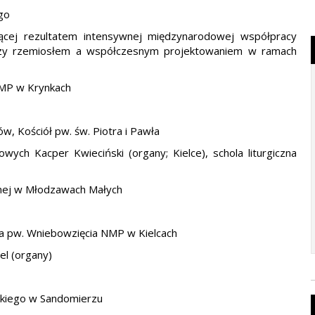
go
cej rezultatem intensywnej międzynarodowej współpracy
dzy rzemiosłem a współczesnym projektowaniem w ramach
NMP w Krynkach
, Kościół pw. św. Piotra i Pawła
ych Kacper Kwieciński (organy; Kielce), schola liturgiczna
esnej w Młodzawach Małych
lna pw. Wniebowzięcia NMP w Kielcach
el (organy)
wskiego w Sandomierzu