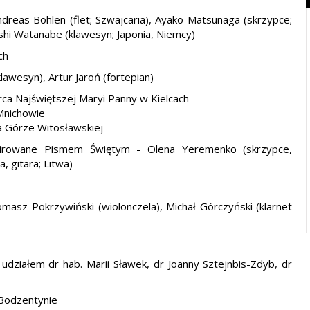
dreas Böhlen (flet; Szwajcaria), Ayako Matsunaga (skrzypce;
kashi Watanabe (klawesyn; Japonia, Niemcy)
ch
awesyn), Artur Jaroń (fortepian)
erca Najświętszej Maryi Panny w Kielcach
 Mnichowie
na Górze Witosławskiej
spirowane Pismem Świętym - Olena Yeremenko (skrzypce,
, gitara; Litwa)
omasz Pokrzywiński (wiolonczela), Michał Górczyński (klarnet
udziałem dr hab. Marii Sławek, dr Joanny Sztejnbis-Zdyb, dr
w Bodzentynie