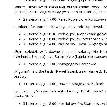
Koncert utworów Nicolasa Mattei i Salomone Rossi - An
Japonia), Pierre-Augustin Lay (wiolonczela; Francja), Ta
29 sierpnia, g. 17.00, Pałac Popielów w Kurozwęka
Spotkanie fortepianu z klawesynem Marek Toporowski (kl
28 sierpnia, g. 18.30, kościół pw. Niepokalanego S
29 sierpnia, g. 18.00, kościół pw. św. Szczepana w
30 sierpnia, g. 14.00, kaplica pw. Ducha Świętego 
„Echa dziedzictwa”, dawne melodie sefardyjskie in
nykelharfa; Ukraina) Ieva Baltmiskyte (Lutnia renesansowa
30 sierpnia, g. 17.00, Synagoga w Barczewie
„Nigunim” Trio Bastarda: Paweł Szamburski (klarnet), T
basowy)
31 sierpnia, g. 14.00, Dawna Synagoga w Kielcach
Sympozjum „Muzyka żydowska Europy, Polski i Kielc” z 
Jakuba Stefka
31 sierpnia, g. 18.00, Kościół pw. św. Stanisława 