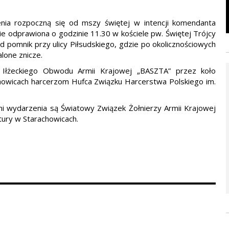
ienia rozpoczną się od mszy świętej w intencji komendanta
ie odprawiona o godzinie 11.30 w kościele pw. Świętej Trójcy
d pomnik przy ulicy Piłsudskiego, gdzie po okolicznościowych
lone znicze.
u Iłżeckiego Obwodu Armii Krajowej „BASZTA” przez koło
howicach harcerzom Hufca Związku Harcerstwa Polskiego im.
mi wydarzenia są Światowy Związek Żołnierzy Armii Krajowej
tury w Starachowicach.