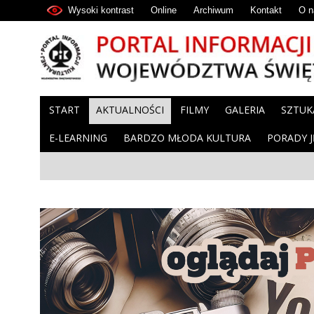
Wysoki kontrast
Online
Archiwum
Kontakt
O n
START
AKTUALNOŚCI
FILMY
GALERIA
SZTUK
E-LEARNING
BARDZO MŁODA KULTURA
PORADY 