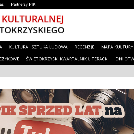
as
Partnerzy PIK
A
KULTURA I SZTUKA LUDOWA
RECENZJE
MAPA KULTURY
JĘZYKOWE
ŚWIĘTOKRZYSKI KWARTALNIK LITERACKI
DNI OTW