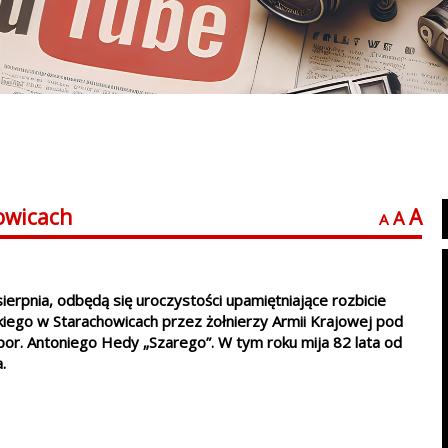
howicach
A
A
A
sierpnia, odbędą się uroczystości upamiętniające rozbicie
kiego w Starachowicach przez żołnierzy Armii Krajowej pod
. Antoniego Hedy „Szarego”. W tym roku mija 82 lata od
.