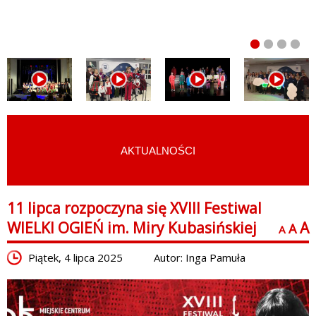
AKTUALNOŚCI
START
›
AKTUALNOŚCI
11 lipca rozpoczyna się XVIII Festiwal
WIELKI OGIEŃ im. Miry Kubasińskiej
A
A
A
Piątek, 4 lipca 2025
Autor: Inga Pamuła