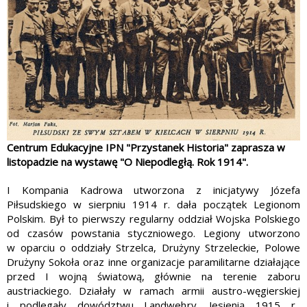
Centrum Edukacyjne IPN "Przystanek Historia" zaprasza w
listopadzie na wystawę "O Niepodległą. Rok 1914".
I Kompania Kadrowa utworzona z inicjatywy Józefa
Piłsudskiego w sierpniu 1914 r. dała początek Legionom
Polskim. Był to pierwszy regularny oddział Wojska Polskiego
od czasów powstania styczniowego. Legiony utworzono
w oparciu o oddziały Strzelca, Drużyny Strzeleckie, Polowe
Drużyny Sokoła oraz inne organizacje paramilitarne działające
przed I wojną światową, głównie na terenie zaboru
austriackiego. Działały w ramach armii austro-węgierskiej
i podlegały dowództwu Landwehry. Jesienią 1915 r.,