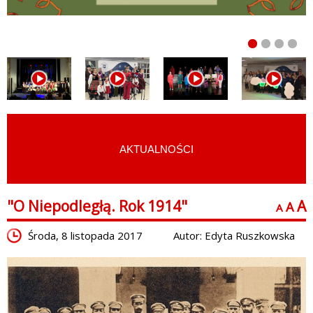
AKTUALNOŚCI
START
›
AKTUALNOŚCI
"O Niepodległą. Rok 1914"
A
A
A
Środa, 8 listopada 2017
Autor: Edyta Ruszkowska