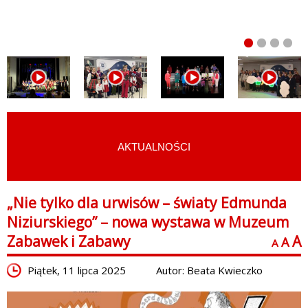
AKTUALNOŚCI
START
›
AKTUALNOŚCI
„Nie tylko dla urwisów – światy Edmunda
Niziurskiego” – nowa wystawa w Muzeum
Zabawek i Zabawy
A
A
A
Piątek, 11 lipca 2025
Autor: Beata Kwieczko