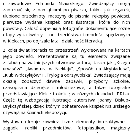
i zawodowe Edmunda Niziurskiego. Zwiedzający mogą
zapoznać się z pamiątkami po pisarzu, takimi jak zegarek,
ulubione przedmioty, maszyny do pisania, rękopisy powieści,
pierwsze wydania książek oraz ilustracje, które do nich
powstały. Całość dopełniają fotografie dokumentujące różne
etapy życia twórcy – od dzieciństwa i młodości spędzonych
w Kielcach, po dojrzałe lata i działalność literacką.
Z kolei świat literacki to przestrzeń wykreowana na kartach
jego powieści. Prezentowane są tu elementy związane
z fabułą najważniejszych utworów autora, takich jak „Księga
urwisów”, „Awantura w Niekłaju”, „Sposób na Alcybiadesa”,
„Klub włóczykijów” i „Trylogia odrzywolska”. Zwiedzający mają
okazję zobaczyć dawne zabawki, przybory szkolne,
czasopisma dziecięce i młodzieżowe, a także fotografie
przedstawiające Kielce i okolicę w różnych dekadach PRL-u.
Część tę wzbogacają ilustracje autorstwa Joanny Biskup-
Brykczyńskiej, dzięki którym bohaterowie książek Niziurskiego
ożywają na ścianach ekspozycji.
Wystawa oferuje również liczne elementy interaktywne –
zagadki, repliki przedmiotów, fotoplastikon, magiczny