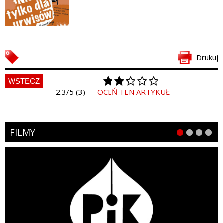
Drukuj
WSTECZ
2.3/5 (3)
OCEŃ TEN ARTYKUŁ
FILMY