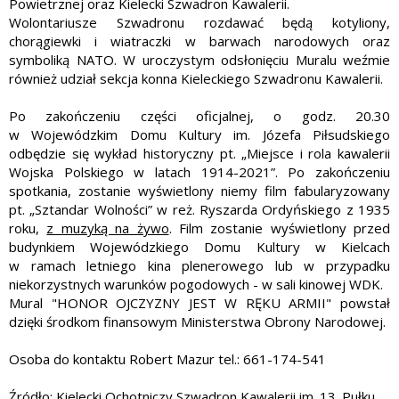
Powietrznej oraz Kielecki Szwadron Kawalerii.
Wolontariusze Szwadronu rozdawać będą kotyliony,
chorągiewki i wiatraczki w barwach narodowych oraz
symboliką NATO. W uroczystym odsłonięciu Muralu weźmie
również udział sekcja konna Kieleckiego Szwadronu Kawalerii.
Po zakończeniu części oficjalnej, o godz. 20.30
w Wojewódzkim Domu Kultury im. Józefa Piłsudskiego
odbędzie się wykład historyczny pt. „Miejsce i rola kawalerii
Wojska Polskiego w latach 1914-2021”. Po zakończeniu
spotkania, zostanie wyświetlony niemy film fabularyzowany
pt. „Sztandar Wolności” w reż. Ryszarda Ordyńskiego z 1935
roku,
z muzyką na żywo
. Film zostanie wyświetlony przed
budynkiem Wojewódzkiego Domu Kultury w Kielcach
w ramach letniego kina plenerowego lub w przypadku
niekorzystnych warunków pogodowych - w sali kinowej WDK.
Mural "HONOR OJCZYZNY JEST W RĘKU ARMII" powstał
dzięki środkom finansowym Ministerstwa Obrony Narodowej.
Osoba do kontaktu Robert Mazur tel.: 661-174-541
Źródło: Kielecki Ochotniczy Szwadron Kawalerii im. 13. Pułku