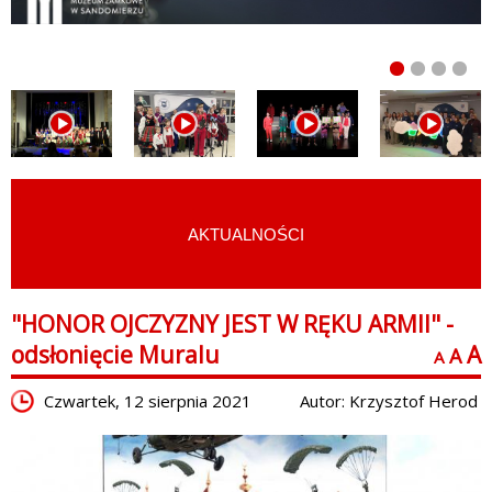
AKTUALNOŚCI
START
›
AKTUALNOŚCI
"HONOR OJCZYZNY JEST W RĘKU ARMII" -
odsłonięcie Muralu
A
A
A
Czwartek, 12 sierpnia 2021
Autor: Krzysztof Herod