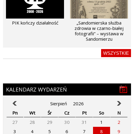
PIK kończy działalność
„Sandomierska służba
zdrowia w czarno-białej
fotografii” – wystawa w
Sandomierzu
WSZYSTKIE
KALENDARZ WYDARZEŃ
Sierpień
2026
Pn
Wt
Śr
Cz
Pt
So
N
27
28
29
30
31
1
2
3
4
5
6
7
8
9