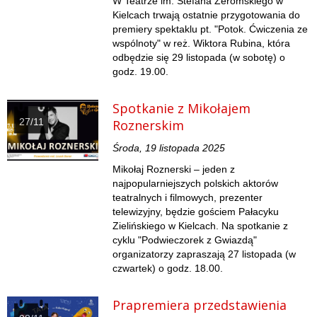
W Teatrze im. Stefana Żeromskiego w
Kielcach trwają ostatnie przygotowania do
premiery spektaklu pt. "Potok. Ćwiczenia ze
wspólnoty" w reż. Wiktora Rubina, która
odbędzie się 29 listopada (w sobotę) o
godz. 19.00.
Spotkanie z Mikołajem
27/11
Roznerskim
Środa, 19 listopada 2025
Mikołaj Roznerski – jeden z
najpopularniejszych polskich aktorów
teatralnych i filmowych, prezenter
telewizyjny, będzie gościem Pałacyku
Zielińskiego w Kielcach. Na spotkanie z
cyklu "Podwieczorek z Gwiazdą"
organizatorzy zapraszają 27 listopada (w
czwartek) o godz. 18.00.
Prapremiera przedstawienia