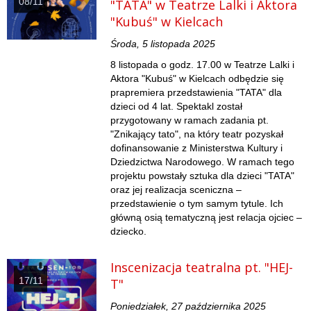
08/11
"TATA" w Teatrze Lalki i Aktora
"Kubuś" w Kielcach
Środa, 5 listopada 2025
8 listopada o godz. 17.00 w Teatrze Lalki i
Aktora "Kubuś" w Kielcach odbędzie się
prapremiera przedstawienia "TATA" dla
dzieci od 4 lat. Spektakl został
przygotowany w ramach zadania pt.
"Znikający tato", na który teatr pozyskał
dofinansowanie z Ministerstwa Kultury i
Dziedzictwa Narodowego. W ramach tego
projektu powstały sztuka dla dzieci "TATA"
oraz jej realizacja sceniczna –
przedstawienie o tym samym tytule. Ich
główną osią tematyczną jest relacja ojciec –
dziecko.
Inscenizacja teatralna pt. "HEJ-
17/11
T"
Poniedziałek, 27 października 2025