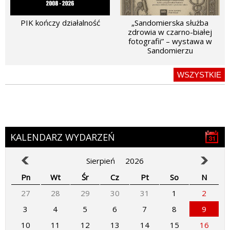
PIK kończy działalność
„Sandomierska służba
zdrowia w czarno-białej
fotografii” – wystawa w
Sandomierzu
WSZYSTKIE
KALENDARZ WYDARZEŃ
Sierpień
2026
Pn
Wt
Śr
Cz
Pt
So
N
27
28
29
30
31
1
2
3
4
5
6
7
8
9
10
11
12
13
14
15
16