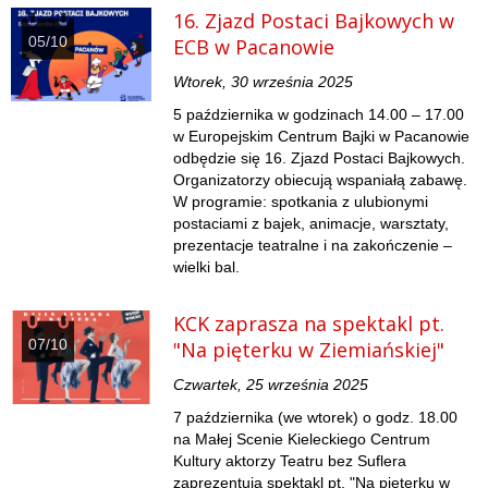
16. Zjazd Postaci Bajkowych w
05/10
ECB w Pacanowie
Wtorek, 30 września 2025
5 października w godzinach 14.00 – 17.00
w Europejskim Centrum Bajki w Pacanowie
odbędzie się 16. Zjazd Postaci Bajkowych.
Organizatorzy obiecują wspaniałą zabawę.
W programie: spotkania z ulubionymi
postaciami z bajek, animacje, warsztaty,
prezentacje teatralne i na zakończenie –
wielki bal.
KCK zaprasza na spektakl pt.
07/10
"Na pięterku w Ziemiańskiej"
Czwartek, 25 września 2025
7 października (we wtorek) o godz. 18.00
na Małej Scenie Kieleckiego Centrum
Kultury aktorzy Teatru bez Suflera
zaprezentują spektakl pt. "Na pięterku w