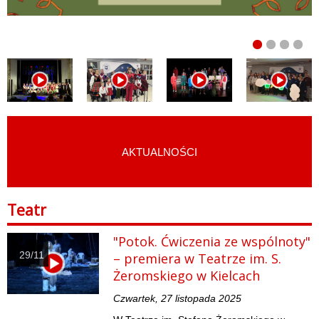
AKTUALNOŚCI
START
›
SZTUKA
›
TEATR
Teatr
"Potok. Ćwiczenia ze wspólnoty"
29/11
– premiera w Teatrze im. S.
Żeromskiego w Kielcach
Czwartek, 27 listopada 2025