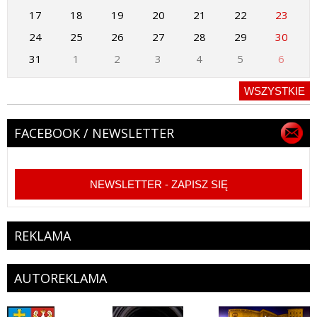
17
18
19
20
21
22
23
24
25
26
27
28
29
30
31
1
2
3
4
5
6
WSZYSTKIE
FACEBOOK / NEWSLETTER
NEWSLETTER - ZAPISZ SIĘ
REKLAMA
AUTOREKLAMA