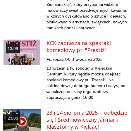
Ziemiańskiej", który przypomni widzom
malowniczy świat przedwojennych kawiarni,
w których dyskutowano o sztuce i ideałach,
plotkowano o artystach, związkach, nowych
tomikach poezji i obrazach.
KCK zaprasza na spektakl
13/09
komediowy pt. "Prestiż"
Poniedziałek, 1 września 2025
13 września (w sobotę) w Kieleckim
Centrum Kultury będzie można obejrzeć
spektakl komediowy pt. "Prestiż". Na
solidną dawkę dobrego humoru i satyrę na
współczesne czasy organizatorzy
zapraszają o godz. 16.00.
23 i 24 sierpnia 2025 r. odbędzie
23/08
się I Średniowieczny Jarmark
Klasztorny w Kielcach