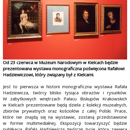
Od 23 czerwca w Muzeum Narodowym w Kielcach będzie
prezentowana wystawa monograficzna poświęcona Rafałowi
Hadziewiczowi, który związany był z Kielcami.
Jest to pierwsza w historii monograficzna wystawa Rafała
Hadziewicza, twórcy blisko tysiąca obrazów i rysunków.
W zabytkowych wnętrzach Pałacu Biskupów Krakowskich
w Kielcach prezentowane będą dzieła z kolekcji muzealnych,
zbiorów prywatnych oraz kościołów z całej Polski. Prace,
które nie znajdą się na wystawie, zostaną przedstawione
w formie multimedialnej. Ekspozycji towarzyszyć będzie
publikacja
Rafa
ł
a Hadziewicza tw
ó
rcze
ż
ycie,
która zawiera