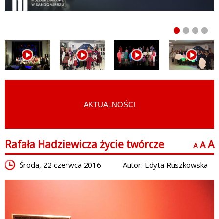
AKTUALNOŚCI
START
›
SZTUKA
›
MALARSTWO
Rafała Hadziewicza życie twórcze
A
A
A
Środa, 22 czerwca 2016
Autor: Edyta Ruszkowska