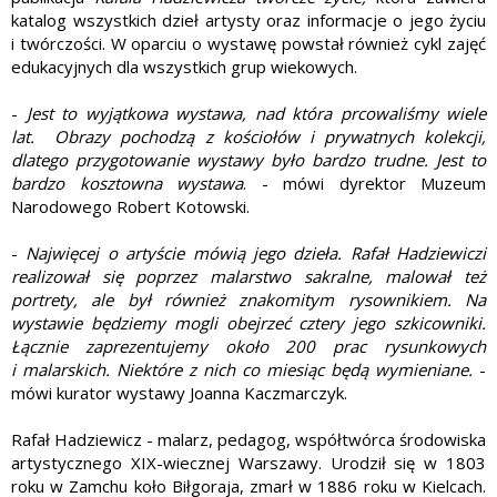
katalog wszystkich dzieł artysty oraz informacje o jego życiu
i twórczości. W oparciu o wystawę powstał również cykl zajęć
edukacyjnych dla wszystkich grup wiekowych.
-
Jest to wyjątkowa wystawa, nad która prcowaliśmy wiele
lat. Obrazy pochodzą z kościołów i prywatnych kolekcji,
dlatego przygotowanie wystawy było bardzo trudne. Jest to
bardzo kosztowna wystawa
. - mówi dyrektor Muzeum
Narodowego Robert Kotowski.
-
Najwięcej o artyście mówią jego dzieła. Rafał Hadziewiczi
realizował się poprzez malarstwo sakralne, malował też
portrety, ale był również znakomitym rysownikiem. Na
wystawie będziemy mogli obejrzeć cztery jego szkicowniki.
Łącznie zaprezentujemy około 200 prac rysunkowych
i malarskich. Niektóre z nich co miesiąc będą wymieniane.
-
mówi kurator wystawy Joanna Kaczmarczyk.
Rafał Hadziewicz - malarz, pedagog, współtwórca środowiska
artystycznego XIX-wiecznej Warszawy. Urodził się w 1803
roku w Zamchu koło Biłgoraja, zmarł w 1886 roku w Kielcach.