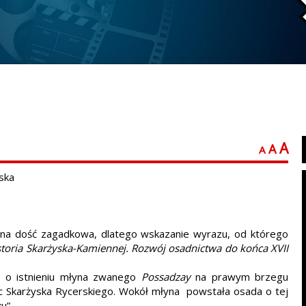
A
A
A
ska
 ona dość zagadkowa, dlatego wskazanie wyrazu, od którego
storia Skarżyska-Kamiennej. Rozwój osadnictwa do końca XVII
 o istnieniu młyna zwanego
Possadzay
na prawym brzegu
zic Skarżyska Rycerskiego. Wokół młyna powstała osada o tej
u”.