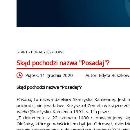
START
›
PORADY JĘZYKOWE
Skąd pochodzi nazwa "Posadaj"?
Piątek, 11 grudnia 2020
Autor: Edyta Ruszkow
Skąd pochodzi nazwa "Posadaj"?
Posadaj
to nazwa dzielnicy Skarżyska-Kamiennej. Jest
pochodzi, nie jest łatwe. Krzysztof Zemeła w książce
Hi
wieku
(Skarżysko-Kamienna 1991, s. 11) pisze:
„Z dokumentu z 22 czerwca 1490 r. dowiadujemy się
Oleśnicy, którego właścicielem był Jan Odrowąż, dzied
nazwie rejestrowana w dokumentach II połowy XVII wiek