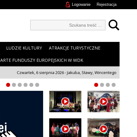
Logowanie
Rejestracja
LUDZIE KULTURY
ATRAKCJE TURYSTYCZNE
ARTE FUNDUSZY EUROPEJSKICH W WDK
Czwartek, 6 sierpnia 2026 - Jakuba, Sławy, Wincentego