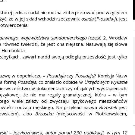
 której jednak nadal nie można zinterpretować pod względem
żyć, że w jej skład wchodzi rzeczownik
osada
(
P-osada-j
). Jest
potwierdzenia.
dawnego województwa sandomierskiego
(część 2, Wrocław
le również twierdzi, że jest ona niejasna. Nasuwają się słowa
a Humboldta:
abytkach, zawarł naród swoją odległą przeszłość; jest tylko
nazwę w dopełniaczu –
Posadaja
czy
Posadaju
? Komisja Nazw
 za formą
Posadaja
, co znalazło odbicie w
Urzędowym wykazie
pierwszeństwo w dokumentach czy oficjalnych wystąpieniach.
językowej, że nie ma reguły gramatycznej, która – w tym
atego wiele zależy od zwyczaju językowego mieszkańców
cowości rodzaju męskiego. Na przykład nazwa
Brzostek
jest
owskiem), albo
Brzostku
(miejscowości w Piotrkowskiem,
wski – językoznawca, autor ponad 230 publikacji, w tym 12