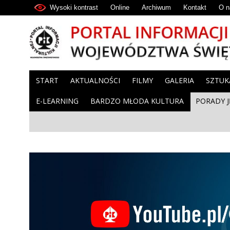
Wysoki kontrast
Online
Archiwum
Kontakt
O n
START
AKTUALNOŚCI
FILMY
GALERIA
SZTUK
E-LEARNING
BARDZO MŁODA KULTURA
PORADY 