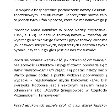
To wyjaśnia bezpośrednie pochodzenie nazwy
Posadaj
,
znaczeniowym i strukturalnym. Teoretycznie można zało
to jednak tylko luźna hipoteza, która nie ma naukowego 
Podobnie Maria Kamińska w pracy
Nazwy miejscowe 
1965, s. 160) rejestruje zbliżoną nazwę –
Posadzaj
, a
wybitnego niemieckiego filozofa i językoznawcy Wilhelm
„W nazwach miejscowych, najstarszych i najtrwalszych z
pytanie, czy ten jego głos jest dla nas zrozumiały”.
Rodzi się również wątpliwość, jak odmieniać omawianą 
Miejscowości i Obiektów Fizjograficznych opowiada się
nazw miejscowości i ich części.
Tej postaci należy dać 
Warto jednak dodać z punktu widzenia poprawności 
wypadku – regulowałaby użycie końcówek -a/-u. Dl
Skarżyska. Podobnie jest z niektórymi nazwami miejs
odmieniana albo
Brzostka
(miejscowość w Częstoch
Poznańskiem i Tarnowskiem).
Porad językowych udziela prof. dr hab. Marek Ruszko