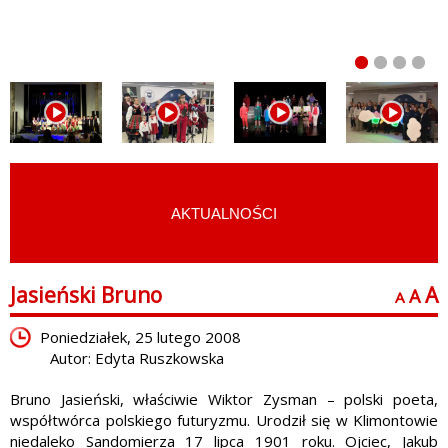
AKTUALNOŚCI
START
›
LUDZIE KULTURY
›
LITERATURA
Jasieński Bruno
A
A
A
Poniedziałek, 25 lutego 2008
Autor: Edyta Ruszkowska
Bruno Jasieński, właściwie Wiktor Zysman – polski poeta,
współtwórca polskiego futuryzmu. Urodził się w Klimontowie
niedaleko Sandomierza 17 lipca 1901 roku. Ojciec, Jakub