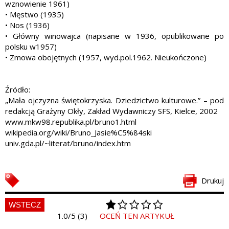
wznowienie 1961)
• Męstwo (1935)
• Nos (1936)
• Główny winowajca (napisane w 1936, opublikowane po
polsku w1957)
• Zmowa obojętnych (1957, wyd.pol.1962. Nieukończone)
Źródło:
„Mała ojczyzna świętokrzyska. Dziedzictwo kulturowe.” – pod
redakcją Grażyny Okły, Zakład Wydawniczy SFS, Kielce, 2002
www.mkw98.republika.pl/bruno1.html
wikipedia.org/wiki/Bruno_Jasie%C5%84ski
univ.gda.pl/~literat/bruno/index.htm
Drukuj
WSTECZ
1.0/5 (3)
OCEŃ TEN ARTYKUŁ