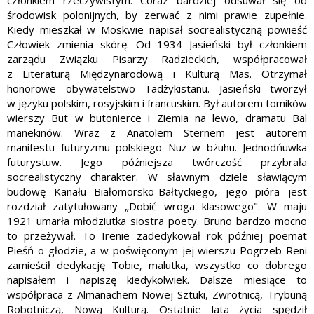
członkiem rzeczywistym. Coraz bardziej odsuwał się od
środowisk polonijnych, by zerwać z nimi prawie zupełnie.
Kiedy mieszkał w Moskwie napisał socrealistyczną powieść
Człowiek zmienia skórę. Od 1934 Jasieński był członkiem
zarządu Związku Pisarzy Radzieckich, współpracował
z Literaturą Międzynarodową i Kulturą Mas. Otrzymał
honorowe obywatelstwo Tadżykistanu. Jasieński tworzył
w języku polskim, rosyjskim i francuskim. Był autorem tomików
wierszy But w butonierce i Ziemia na lewo, dramatu Bal
manekinów. Wraz z Anatolem Sternem jest autorem
manifestu futuryzmu polskiego Nuż w bżuhu. Jednodńuwka
futurystuw. Jego późniejsza twórczość przybrała
socrealistyczny charakter. W sławnym dziele sławiącym
budowę Kanału Białomorsko-Bałtyckiego, jego pióra jest
rozdział zatytułowany „Dobić wroga klasowego". W maju
1921 umarła młodziutka siostra poety. Bruno bardzo mocno
to przeżywał. To Irenie zadedykował rok później poemat
Pieśń o głodzie, a w poświęconym jej wierszu Pogrzeb Reni
zamieścił dedykację Tobie, malutka, wszystko co dobrego
napisałem i napiszę kiedykolwiek. Dalsze miesiące to
współpraca z Almanachem Nowej Sztuki, Zwrotnicą, Trybuną
Robotniczą, Nową Kulturą. Ostatnie lata życia spędził