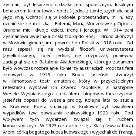
Zysman, był lekarzem i działaczem społecznym, lokalnym
bohaterem Klimontowa - do dziś jedna z tamtejszych ulic nosi
jego imię. Ochrzcił się w kościele protestanckim, m. in. aby
ożenić się z katoliczką - Eufemią Marią Modzelewską. Oprócz
Brunona mieli dwoje dzieci, Irenę i Jerzego. W 1914 pani
Zysmanowa wyjechała z całą trójką do Rosji. - Bruno ukończył
w Moskwie gimnazjum i powrócił do Polski w 1918 roku . Od
razu zapisał się na wydział filozofii Uniwersytetetu
Jagiellońskiego, zajęć jednak nie rozpoczął, ponieważ
zaciągnął się do Batalionu Akademickiego, którego zadaniem
było wówczas rozbrajanie żołnierzy austriackich. Podczas ferii
zimowych w 1919 roku Bruno Jasieński stworzył
w Klimontowie teatr amatorski, który w przykościelnym
refektarzu wystawił Ich czworo Zapolskiej, a następnie
Wesele Wyspiańskiego z udziałem chłopów-naturszczyków.
Jasieński dopisał do Wesela prolog. Kolejne lata to studia
w Krakowie. Poeta studiując w Krakowie był świadkiem
wypadków tzw. powstania krakowskiego 1923 roku. Pod
wpływem tych wydarzeń związał się z ruchem
komunistycznym; W 1923 roku ożenił się z Klarą (zwana Karą)
Arem, córką bogatego kupca lwowskiego i wyjechali do Francji.