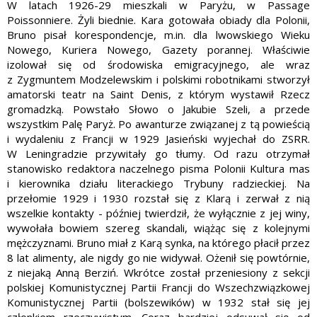
W latach 1926-29 mieszkali w Paryżu, w Passage
Poissonniere. Żyli biednie. Kara gotowała obiady dla Polonii,
Bruno pisał korespondencje, m.in. dla lwowskiego Wieku
Nowego, Kuriera Nowego, Gazety porannej. Właściwie
izolował się od środowiska emigracyjnego, ale wraz
z Zygmuntem Modzelewskim i polskimi robotnikami stworzył
amatorski teatr na Saint Denis, z którym wystawił Rzecz
gromadzką. Powstało Słowo o Jakubie Szeli, a przede
wszystkim Palę Paryż. Po awanturze związanej z tą powieścią
i wydaleniu z Francji w 1929 Jasieński wyjechał do ZSRR.
W Leningradzie przywitały go tłumy. Od razu otrzymał
stanowisko redaktora naczelnego pisma Polonii Kultura mas
i kierownika działu literackiego Trybuny radzieckiej. Na
przełomie 1929 i 1930 rozstał się z Klarą i zerwał z nią
wszelkie kontakty - później twierdził, że wyłącznie z jej winy,
wywołała bowiem szereg skandali, wiążąc się z kolejnymi
mężczyznami. Bruno miał z Karą synka, na którego płacił przez
8 lat alimenty, ale nigdy go nie widywał. Ożenił się powtórnie,
z niejaką Anną Berziń. Wkrótce został przeniesiony z sekcji
polskiej Komunistycznej Partii Francji do Wszechzwiązkowej
Komunistycznej Partii (bolszewików) w 1932 stał się jej