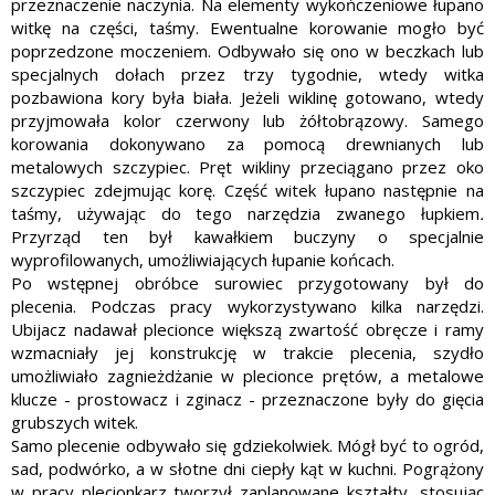
przeznaczenie naczynia. Na ele­menty wykończeniowe łupano
witkę na części, taśmy. Ewentualne korowanie mogło być
poprzedzone moczeniem. Odbywało się ono w beczkach lub
specjalnych dołach przez trzy tygodnie, wtedy witka
pozbawiona kory była biała. Jeżeli wiklinę gotowano, wtedy
przyjmowała kolor czerwony lub żółtobrązowy. Samego
korowania dokonywano za pomocą drewnianych lub
metalowych szczypiec. Pręt wikliny przeciągano przez oko
szczypiec zdejmując korę. Część witek łupano następnie na
taśmy, używając do tego narzędzia zwanego łupkiem
.
Przyrząd ten był kawałkiem buczyny o specjalnie
wyprofilowanych, umożli­wiających łupanie końcach.
Po wstępnej obróbce surowiec przygoto­wany był do
plecenia. Podczas pracy wykorzy­stywano kilka narzędzi.
Ubijacz nadawał ple­cionce większą zwartość obręcze i ramy
wzmacniały jej konstrukcję w trakcie plecenia, szydło
umożliwiało zagnieżdżanie w plecionce prętów, a metalowe
klucze - prostowacz i zginacz - przeznaczone były do gięcia
grubszych witek.
Samo plecenie odbywało się gdziekolwiek. Mógł być to ogród,
sad, podwórko, a w słotne dni ciepły kąt w kuchni. Pogrążony
w pracy plecionkarz tworzył zaplanowane kształty, stosując