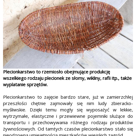
Plecionkarstwo to rzemiosło obejmujące produkcję
wszelkiego rodzaju plecionek ze słomy, wikliny, rafii itp., także
wyplatanie sprzętów.
Plecionkarstwo to zajęcie bardzo stare, już w zamierzchłej
przeszłości chętnie zajmowały się nim ludy zbieracko-
myśliwskie. Dzięki temu mogły się wyposażyć w lekkie,
wytrzymałe, elastyczne i prze­wiewne pojemniki służące do
transportu i przechowywania różnego rodzaju produktów
żywnościo­wych. Od tamtych czasów plecionkarstwo stało się
nieodzowną umiejętnością mieszkańców wiejskich zagród.