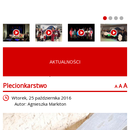
AKTUALNOŚCI
START
›
E-LEARNING
›
GINĄCE ZAWODY
Plecionkarstwo
A
A
A
Wtorek, 25 października 2016
Autor: Agnieszka Markiton