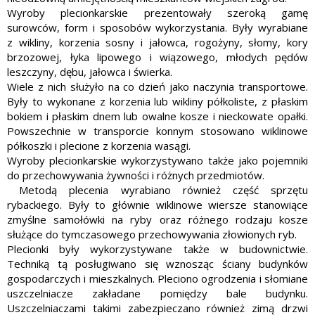
Wyroby plecionkarskie prezentowały szeroką gamę
surowców, form i sposobów wykorzystania. Były wyrabiane
z wikliny, korzenia sosny i jałowca, rogożyny, słomy, kory
brzozowej, łyka lipowego i wiązowego, młodych pędów
leszczyny, dębu, jałowca i świerka.
Wiele z nich służyło na co dzień jako naczynia transportowe.
Były to wykonane z korzenia lub wikliny półkoliste, z płaskim
bo­kiem i płaskim dnem lub owalne kosze i nieckowate opałki.
Po­wszechnie w transporcie konnym stosowano wiklinowe
półkoszki i plecione z korzenia wasągi.
Wyroby plecionkarskie wykorzystywa­no także jako pojemniki
do przechowywania żywności i różnych przedmiotów.
Metodą plecenia wyrabiano również część sprzętu
rybackiego. Były to głównie wiklinowe wiersze stanowiące
zmyślne samołówki na ryby oraz różnego rodzaju kosze
służące do tymczasowe­go przechowywania zło­wionych ryb.
Plecionki były wyko­rzystywane także w budownictwie.
Techniką tą posługiwano się wznosząc ściany budynków
gospodarczych i mieszkalnych. Pleciono ogrodzenia i słomiane
uszczel­niacze zakładane pomiędzy bale budynku.
Uszczelniaczami takimi za­bezpieczano również zimą drzwi