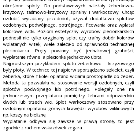
określone sploty. Do podstawowych należały żeberkowo-
krzyżowy, taśmowo-krzyżowy spiralny i warkoczowy. Chcąc
ozdobić wy­rabiany przedmiot, używał dodatkowo splotów
ozdob­nych, podwójnego, potrójne­go, ficowania oraz wplatał
kolorowe witki. Poziom este­tyczny wyrobów plecionkarskich
podnosił nie tylko ory­ginalny splot czy trafny dobór kolorów
wplatanych witek, wiele zależało od sprawności technicznej
plecionkarza. Pręty powinny być jednakowej grubości,
wyplatanie rów­ne, a plecionka jednakowo ubita.
Najprostszym przykładem splotu żeberkowo - krzyżowego
były płoty. W technice tej najpierw sporządzano szkielet, czyli
żeberka, które z ko­lei oplatano wiciami prostopadle do żeber.
Metoda ta pozwalała na stosowanie wersji ozdobnych, czyli
splotów podwójne­go lub potrójnego. Polegały one na
jednoczesnym przeplataniu pomiędzy żebrami odpowiednio
dwóch lub trzech wici. Splot warkoczowy stosowano przy
ozdobnym oplataniu górnych krawę­dzi wyrobów wiklinowych
np. koszy na bieliznę.
Wyplatanie odbywa się zawsze w prawą stronę, to jest
zgodnie z ruchem wskazówek zegara.