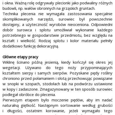
i okna. Ważną rolę odgrywały plecion­ki jako podwaliny różnych
budowli, np. wałów obronnych na grząskich gruntach.
Technika plecenia nie wymagała zastosowania specjalnie
skomplikowanych narzędzi, surowiec był powszechnie
dostępny, a użyteczność wyrobów nieoceniona. Odpowiedni
dobór surowca i splotu umożliwiał wykonanie każdego
potrzebnego w gospodar­stwie przedmiotu, bez względu na
kształt i wielkość. Rodzaj splotu i kolor ma­teriału pełniły
dodatkowo funkcję dekoracyjną.
G
łówne etapy pracy
Wiklinę ścinano późną jesienią, kiedy kończył się okres jej
wegeta­cji. Używano do tego noży przypominających
kształtem sierpy i samych sierpów. Pozyskane pędy rośliny
chroniono przed połamaniem i słotą przechowując powiązane
w snopki w szopach, stodołach lub na podwórzu ustawione
w kopy i zadaszone. Zmagazynowany w ten sposób surowiec
podlegał obróbce do plecenia.
Pierwszym etapem było moczenie pę­dów, aby im nadać
naturalną giętkość. Następnym sortowanie według grubości
i długości, ostatnim korowanie, jeżeli wymagało tego