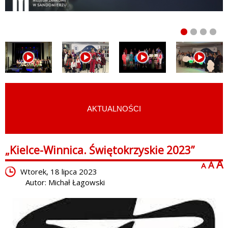
AKTUALNOŚCI
START
›
AKTUALNOŚCI
„Kielce-Winnica. Świętokrzyskie 2023”
A
A
A
Wtorek, 18 lipca 2023
Autor: Michał Łagowski