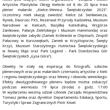
Artystów Plastyków Okręg Kielecki od 8 do 20 lipca trwa
plener malarski „Kielce-Winnica. Świętokrzyskie 2023”.
Uczestnicy mieli okazję zwiedzić: Kielce (ul. Sienkiewicza,
Rynek, Dworzec PKS, Rezerwat Przyrody Kadzielnia, Muzeum
Narodowe w Kielcach, Bazylikę Katedralną, Wzgórze
Zamkowe, Pałacyk Zielińskiego i Muzeum Hammonda) oraz
świętokrzyskie zabytki (Zamek Królewski w Chęcinach, Zespół
Pałacowy w Kurozwękach, Zamek w Krzyżtoporze, Święty
Krzyż, Muzeum Starożytnego Hutnictwa Świętokrzyskiego
w Nowej Słupi oraz Park Legend - Park Dziedzictwa Gór
Świętokrzyskich „Łysa Góra”).
Obiekty te stały się inspiracją do fotografii, szkiców
plenerowych oraz prac malarskich czternastu artystów z Kielc
i regionu świętokrzyskiego oraz Winnicy i obwodu winnickiego.
Efekty dwutygodniowego pleneru będzie można zobaczyć
podczas wernisażu 19 lipca (środa) o godz. 17:00
W wydarzeniu wezmą udział członek Zarządu Województwa
Tomasz Jamka oraz dyrektor Departamentu Edukacji, Sportu,
Turystyki i Spraw Zagranicznych Piotr Kisiel.