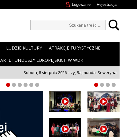
Logowanie
Rejestracja
LUDZIE KULTURY
ATRAKCJE TURYSTYCZNE
ARTE FUNDUSZY EUROPEJSKICH W WDK
Sobota, 8 sierpnia 2026 - Izy, Rajmunda, Seweryna