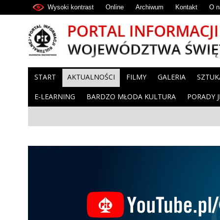
Wysoki kontrast
Online
Archiwum
Kontakt
O n
START
AKTUALNOŚCI
FILMY
GALERIA
SZTUK
E-LEARNING
BARDZO MŁODA KULTURA
PORADY 