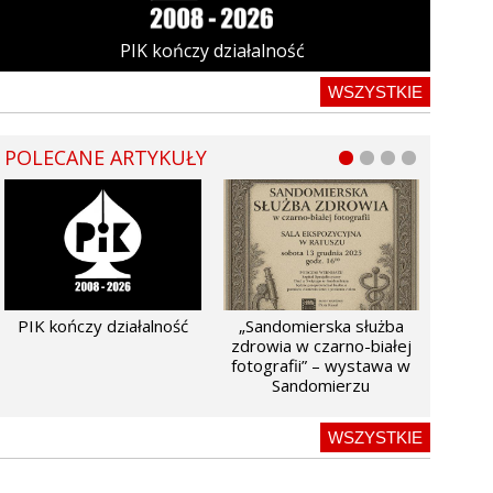
PIK kończy działalność
WSZYSTKIE
POLECANE ARTYKUŁY
PIK kończy działalność
„Sandomierska służba
zdrowia w czarno-białej
fotografii” – wystawa w
Sandomierzu
WSZYSTKIE