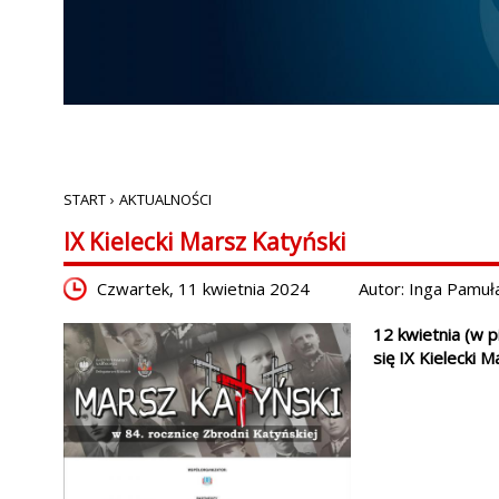
START
›
AKTUALNOŚCI
IX Kielecki Marsz Katyński
Czwartek, 11 kwietnia 2024
Autor: Inga Pamuł
12 kwietnia (w p
się IX Kielecki M