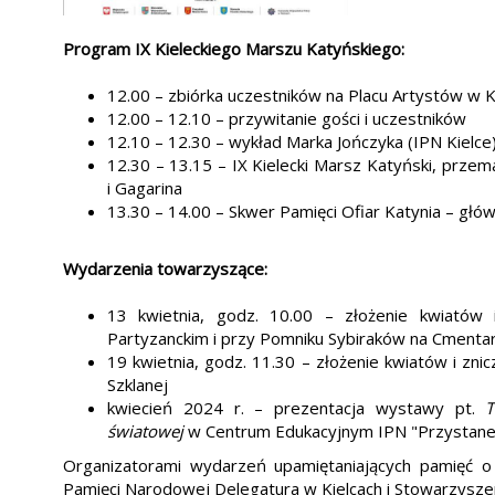
Program IX Kieleckiego Marszu Katyńskiego:
12.00 – zbiórka uczestników na Placu Artystów w K
12.00 – 12.10 – przywitanie gości i uczestników
12.10 – 12.30 – wykład Marka Jończyka (IPN Kielce)
12.30 – 13.15 – IX Kielecki Marsz Katyński, przemar
i Gagarina
13.30 – 14.00 – Skwer Pamięci Ofiar Katynia – głów
Wydarzenia towarzyszące:
13 kwietnia, godz. 10.00 – złożenie kwiatów 
Partyzanckim i przy Pomniku Sybiraków na Cmentar
19 kwietnia, godz. 11.30 – złożenie kwiatów i zni
Szklanej
kwiecień 2024 r. – prezentacja wystawy pt.
T
światowej
w Centrum Edukacyjnym IPN "Przystanek 
Organizatorami wydarzeń upamiętaniających pamięć o o
Pamięci Narodowej Delegatura w Kielcach i Stowarzysze