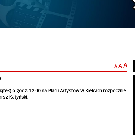
A
A
A
a
iątek) o godz. 12.00 na Placu Artystów w Kielcach rozpocznie
arsz Katyński.