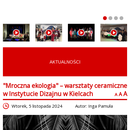
AKTUALNOŚCI
START
›
AKTUALNOŚCI
"Mroczna ekologia" – warsztaty ceramiczne
w Instytucie Dizajnu w Kielcach
A
A
A
Wtorek, 5 listopada 2024
Autor: Inga Pamuła