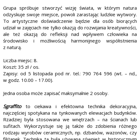
Grupa spróbuje stworzyć wizję świata, w którym natura
odzyskuje swoje miejsce, powoli zarastając ludzkie wytwory.
To artystyczne doświadczenie będzie dla osób biorących
udział w zajęciach nie tylko okazją do rozwijania kreatywności,
ale też okazją do refleksji nad wpływem człowieka na
środowisko i możliwością harmonijnego współistnienia
z naturą.
Liczba miejsc: 8.
Koszt: 35 zł / os.
Zapisy: od 5 listopada pod nr. tel.: 790 764 596 (wt. – nd.,
w godz. 10.00 – 17.00).
Jedna osoba może zapisać maksymalnie 2 osoby.
Sgraffito
to ciekawa i efektowna technika dekoracyjna,
najczęściej spotykana na tynkowanych elewacjach budynków.
Rzadziej była stosowana we wnętrzach – na ścianach lub
sufitach. Wykorzystuje się ją także do zdobienia różnego
rodzaju wyrobów ceramicznych, np. dzbanów, wazonów, czy
filiżanek. Technika ta była używana również w historycznym