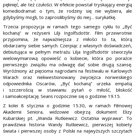
pęknięć, ale też czułości. W efekcie powstał tryskający energią
komediodramat o tym, że rodziny się nie wybiera, ale
gdybyśmy mogli, to zaprosilibyśmy do niej… surykatkę.
Trzecia propozycja w ramach tego samego cyklu to „Być
kochaną” w reżyserii Lilji Ingolfsdottir. Film przewrotnie
przypomina, że najważniejsza z miłości to ta, którą
obdarzamy siebie samych. Czerpiąc z własnych doświadczeń,
debiutująca w pełnym metrażu Lilja Ingolfsdottir stworzyła
wielowymiarową opowieść o kobiecie, która po porażce
pierwszego związku ma odwagę dać sobie drugą szansę.
Wyróżniony aż pięcioma nagrodami na festiwalu w Karlowych
Warach oraz niekwestionowany zwycięzca norweskiego
odpowiednika Oscarów, „Być kochaną” urzeka empatią
i szczerością w stawianiu pytań o miłość, bliskość
i samoakceptację. Seans rozpocznie się o godzinie 19.15.
Z kolei 8 stycznia o godzinie 15.30, w ramach Filmowej
Akademii Seniora, widzowie obejrzą dokument Elizy
Kubarskiej pt. „Wanda Rutkiewicz. Ostatnia wyprawa”. To
prawdziwa historia Wandy Rutkiewicz, pierwszej kobiety
świata i pierwszej osoby z Polski na najwyższych szczytach