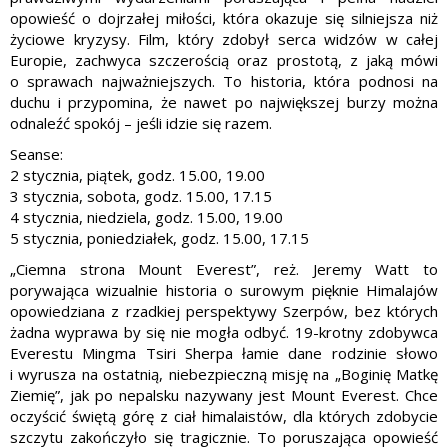
opowieść o dojrzałej miłości, która okazuje się silniejsza niż
życiowe kryzysy. Film, który zdobył serca widzów w całej
Europie, zachwyca szczerością oraz prostotą, z jaką mówi
o sprawach najważniejszych. To historia, która podnosi na
duchu i przypomina, że nawet po największej burzy można
odnaleźć spokój – jeśli idzie się razem.
Seanse:
2 stycznia, piątek, godz. 15.00, 19.00
3 stycznia, sobota, godz. 15.00, 17.15
4 stycznia, niedziela, godz. 15.00, 19.00
5 stycznia, poniedziałek, godz. 15.00, 17.15
„Ciemna strona Mount Everest”, reż. Jeremy Watt to
porywająca wizualnie historia o surowym pięknie Himalajów
opowiedziana z rzadkiej perspektywy Szerpów, bez których
żadna wyprawa by się nie mogła odbyć. 19-krotny zdobywca
Everestu Mingma Tsiri Sherpa łamie dane rodzinie słowo
i wyrusza na ostatnią, niebezpieczną misję na „Boginię Matkę
Ziemię”, jak po nepalsku nazywany jest Mount Everest. Chce
oczyścić świętą górę z ciał himalaistów, dla których zdobycie
szczytu zakończyło się tragicznie. To poruszająca opowieść