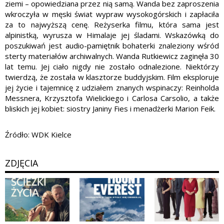
ziemi – opowiedziana przez nią samą. Wanda bez zaproszenia
wkroczyła w męski świat wypraw wysokogórskich i zapłaciła
za to najwyższą cenę. Reżyserka filmu, która sama jest
alpinistką, wyrusza w Himalaje jej śladami. Wskazówką do
poszukiwań jest audio-pamiętnik bohaterki znaleziony wśród
sterty materiałów archiwalnych. Wanda Rutkiewicz zaginęła 30
lat temu. Jej ciało nigdy nie zostało odnalezione. Niektórzy
twierdzą, że została w klasztorze buddyjskim. Film eksploruje
jej życie i tajemnicę z udziałem znanych wspinaczy: Reinholda
Messnera, Krzysztofa Wielickiego i Carlosa Carsolio, a także
bliskich jej kobiet: siostry Janiny Fies i menadżerki Marion Feik.
Źródło: WDK Kielce
ZDJĘCIA