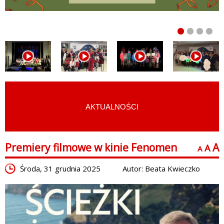
AKTUALNOŚCI
START
›
AKTUALNOŚCI
Premiery filmowe w kinie Fenomen
A
A
A
Środa, 31 grudnia 2025
Autor: Beata Kwieczko