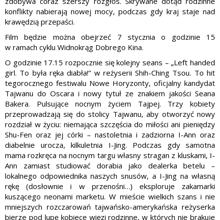
zdobywa coraz szerszy rozgłos. Skrywane dotąd rodzinne
konflikty nabierają nowej mocy, podczas gdy kraj staje nad
krawędzią przepaści.
Film będzie można obejrzeć 7 stycznia o godzinie 15
w ramach cyklu Widnokrąg Dobrego Kina.
O godzinie 17.15 rozpocznie się kolejny seans – „Left handed
girl. To była ręka diabła!” w reżyserii Shih-Ching Tsou. To hit
tegorocznego festiwalu Nowe Horyzonty, oficjalny kandydat
Tajwanu do Oscara i nowy tytuł ze znakiem jakości Seana
Bakera. Pulsujące nocnym życiem Tajpej. Trzy kobiety
przeprowadzają się do stolicy Tajwanu, aby otworzyć nowy
rozdział w życiu: niemająca szczęścia do miłości ani pieniędzy
Shu-Fen oraz jej córki – nastoletnia i zadziorna I-Ann oraz
diabelnie urocza, kilkuletnia I-Jing. Podczas gdy samotna
mama rozkręca na nocnym targu własny stragan z kluskami, I-
Ann zamiast studiować dorabia jako dealerka betelu –
lokalnego odpowiednika naszych snusów, a I-Jing na własną
rękę (dosłownie i w przenośni…) eksploruje zakamarki
kuszącego neonami marketu. W mieście wielkich szans i nie
mniejszych rozczarowań tajwańsko-amerykańska reżyserka
bierze pod lupę kobiece więzi rodzinne, w których nie brakuje