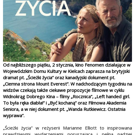
Od najbliższego piątku, 2 stycznia, kino Fenomen działające w
Wojewódzkim Domu Kultury w Kielcach zaprasza na brytyjski
dramat pt. „Ścieżki życia” oraz kanadyjski dokument pt.
„Ciemna strona Mount Everest”. W nadchodzącym tygodniu na
widzów czekają także ciekawe propozycje filmowe w cyklu
Widnokrąg Dobrego Kina – filmy „Rocznica”, „Left handed girl.
To była ręka diabła!” i „Być kochaną” oraz Filmowa Akademia
Seniora, a w niej dokument pt. „Wanda Rutkiewicz. Ostatnia
wyprawa”.
„Ścieżki życia” w reżyserii Marianne Elliott to inspirowana
prawdziwymi wydarzeniami poruszająca i pełna nadziei