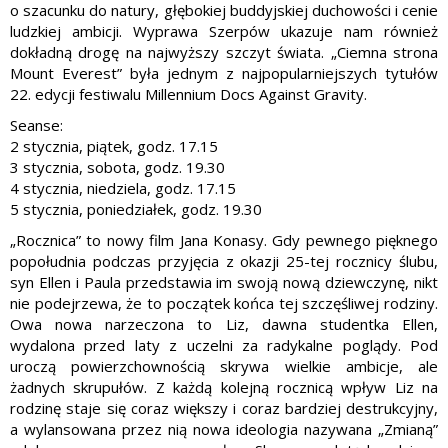
o szacunku do natury, głębokiej buddyjskiej duchowości i cenie
ludzkiej ambicji. Wyprawa Szerpów ukazuje nam również
dokładną drogę na najwyższy szczyt świata. „Ciemna strona
Mount Everest” była jednym z najpopularniejszych tytułów
22. edycji festiwalu Millennium Docs Against Gravity.
Seanse:
2 stycznia, piątek, godz. 17.15
3 stycznia, sobota, godz. 19.30
4 stycznia, niedziela, godz. 17.15
5 stycznia, poniedziałek, godz. 19.30
„Rocznica” to nowy film Jana Konasy. Gdy pewnego pięknego
popołudnia podczas przyjęcia z okazji 25-tej rocznicy ślubu,
syn Ellen i Paula przedstawia im swoją nową dziewczynę, nikt
nie podejrzewa, że to początek końca tej szczęśliwej rodziny.
Owa nowa narzeczona to Liz, dawna studentka Ellen,
wydalona przed laty z uczelni za radykalne poglądy. Pod
uroczą powierzchownością skrywa wielkie ambicje, ale
żadnych skrupułów. Z każdą kolejną rocznicą wpływ Liz na
rodzinę staje się coraz większy i coraz bardziej destrukcyjny,
a wylansowana przez nią nowa ideologia nazywana „Zmianą”